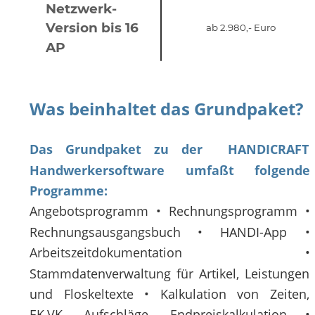
Netzwerk-
Version bis 16 
ab 2.980,- Euro
AP
Was beinhaltet das Grundpaket?
Das
Grundpaket
zu
der
HANDICRAFT 
Handwerkersoftware
umfaßt
folgende 
Programme: 
Angebotsprogramm
•
Rechnungsprogramm
• 
Rechnungsausgangsbuch
•
HANDI-App
• 
Arbeitszeitdokumentation
• 
Stammdatenverwaltung
für
Artikel,
Leistungen 
und
Floskeltexte
•
Kalkulation
von
Zeiten, 
EK,VK,
Aufschläge,
Endpreiskalkulation
• 