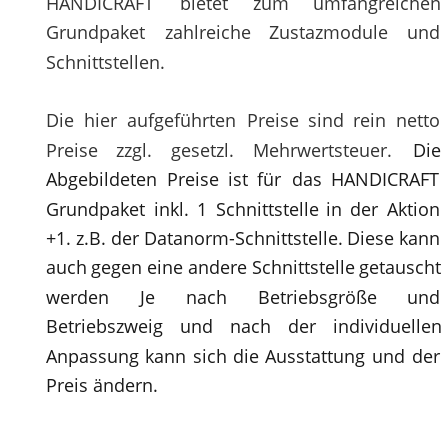
HANDICRAFT
bietet
zum
umfangreichen 
Grundpaket
zahlreiche
Zustazmodule
und 
Schnittstellen. 
Die
hier
aufgeführten
Preise
sind
rein
netto 
Preise
zzgl.
gesetzl.
Mehrwertsteuer.
Die 
Abgebildeten
Preise
ist
für
das
HANDICRAFT 
Grundpaket
inkl.
1
Schnittstelle
in
der
Aktion 
+1.
z.B.
der
Datanorm-
Schnittstelle.
Diese
kann 
auch
gegen
eine
andere
Schnittstelle
getauscht 
werden
Je
nach
Betriebsgröße
und 
Betriebszweig
und
nach
der
individuellen 
Anpassung
kann
sich
die
Ausstattung
und
der 
Preis ändern.  