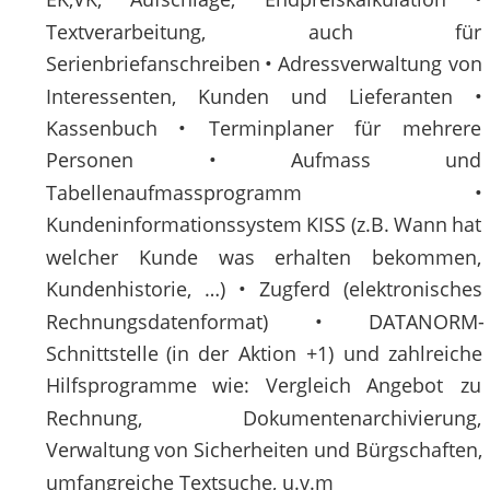
Textverarbeitung,
auch
für 
Serienbriefanschreiben
•
Adressverwaltung
von 
Interessenten,
Kunden
und
Lieferanten
• 
Kassenbuch
•
Terminplaner
für
mehrere 
Personen
•
Aufmass
und 
Tabellenaufmassprogramm
• 
Kundeninformationssystem
KISS
(z.B.
Wann
hat 
welcher
Kunde
was
erhalten
bekommen, 
Kundenhistorie,
…)
•
Zugferd
(elektronisches 
Rechnungsdatenformat)
•
DATANORM- 
Schnittstelle
(in
der
Aktion
+1)
und
zahlreiche 
Hilfsprogramme
wie:
Vergleich
Angebot
zu 
Rechnung,
Dokumentenarchivierung, 
Verwaltung
von
Sicherheiten
und
Bürgschaften, 
umfangreiche Textsuche, u.v.m