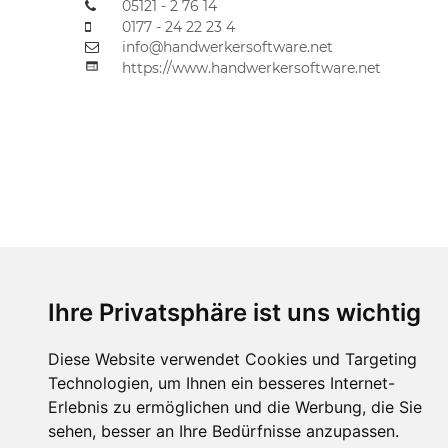
05121
-
2
76
14

0177
-
24
22
23
4

info@handwerkersoftware
.net


https://www.handwerkersoftware.net
Ihre Privatsphäre ist uns wichtig
Made by  J en s  B o e g e l
Diese Website verwendet Cookies und Targeting
Technologien, um Ihnen ein besseres Internet-
Erlebnis zu ermöglichen und die Werbung, die Sie
sehen, besser an Ihre Bedürfnisse anzupassen.